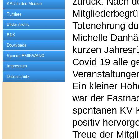
zurück. Nach d
KVD in den Medien
Mitgliederbegr
Turniere
Totenehrung dur
Bilder Archiv
Michelle Danhä
BDK
Downloads
kurzen Jahresrü
Spende EMIKWANO
Covid 19 alle g
Impressum
Veranstaltunge
Datenschutz
Ein kleiner Hö
war der Fastna
spontanen KV 
positiv hervor
Treue der Mitgl