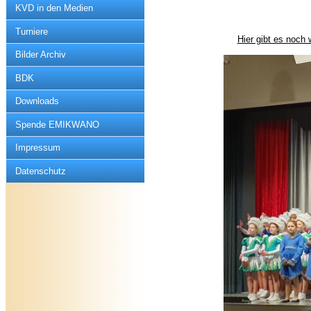
KVD in den Medien
Turniere
Hier gibt es noch 
Bilder Archiv
BDK
Downloads
Spende EMIKWANO
Impressum
Datenschutz