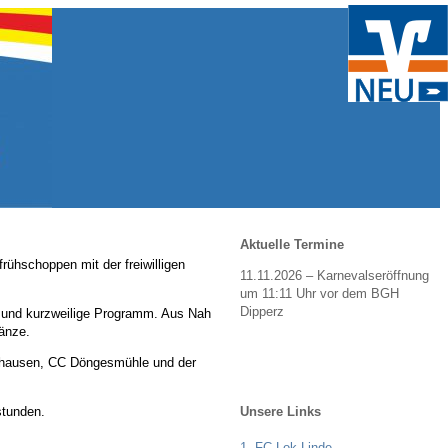
Aktuelle Termine
ühschoppen mit der freiwilligen
11.11.2026 – Karnevalseröffnung
um 11:11 Uhr vor dem BGH
Dipperz
e und kurzweilige Programm. Aus Nah
änze.
enhausen, CC Döngesmühle und der
Unsere Links
stunden.
1. FC Lok Linde