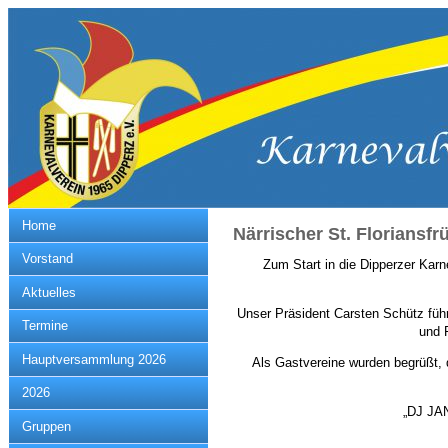
Home
Närrischer St. Floriansf
Vorstand
Zum Start in die Dipperzer Kar
Aktuelles
Unser Präsident Carsten Schütz füh
Termine
und 
Hauptversammlung 2026
Als Gastvereine wurden begrüßt,
2026
„DJ JAN
Gruppen