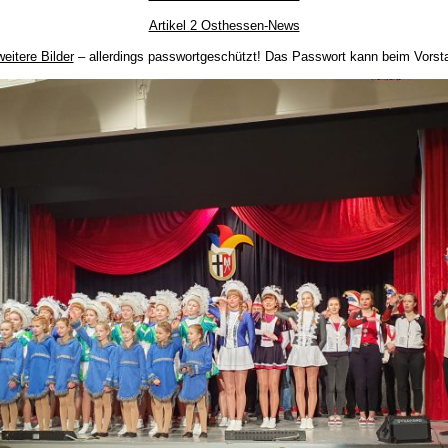
Artikel 2 Osthessen-News
weitere Bilder
– allerdings passwortgeschützt! Das Passwort kann beim Vorsta