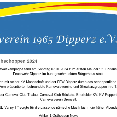
rühschoppen 2024
nevalskampagne fand am Sonntag 07.01.2024 zum ersten Mal der St. Floriansfr
Feuerwehr Dipperz im bunt geschmückten Bürgerhaus statt.
rte mit seiner KV Mannschaft und der FFW Dipperz durch das sehr sportlich
Fern präsentierten befreundete Karnevalsvereine und Showtanzgruppen ihre T
 der Carneval Club Thalau, Carneval Club Böckels, Eiterfelder KV, KV Popp
Carnevalverein Bronzell.
E Vanny.Ti“ sorgte für die passende närrische Musik bis in die frühen Abend
Artikel 1 Osthessen-News