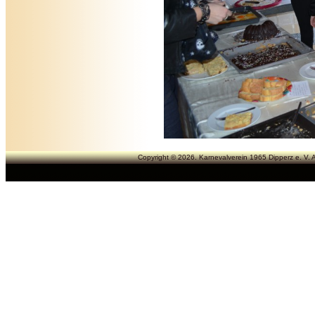
Copyright © 2026. Karnevalverein 1965 Dipperz e. V. A