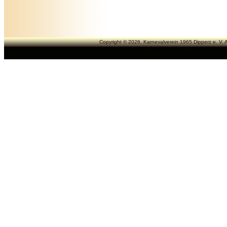
Copyright © 2026. Karnevalverein 1965 Dipperz e. V. A