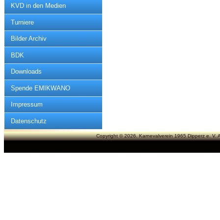
KVD in den Medien
Turniere
Bilder Archiv
BDK
Downloads
Spende EMIKWANO
Impressum
Datenschutz
Copyright © 2026. Karnevalverein 1965 Dipperz e. V. A