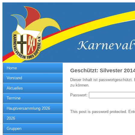
Home
Geschützt: Silvester 2014
Vorstand
Dieser Inhalt ist passwortgeschützt.
zu können.
Aktuelles
Passwort:
Termine
Hauptversammlung 2026
This post is password protected. En
2026
Gruppen